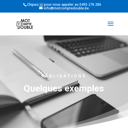
Cliquez ici pour nous appeler au 0495 276 286
info@motcomptedouble.be
RÉALISATIONS
Quelques exemples